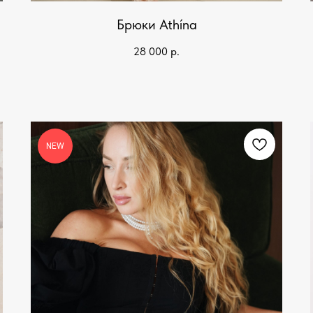
Брюки Athína
28 000
р.
NEW