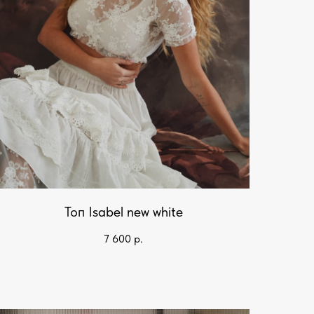
Топ Isabel new white
7 600
р.