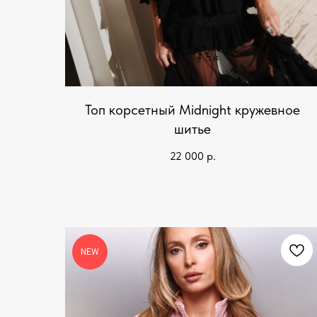
Топ корсетный Midnight кружевное
шитье
22 000
р.
NEW