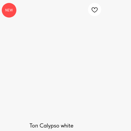
NEW
Топ Calypso white