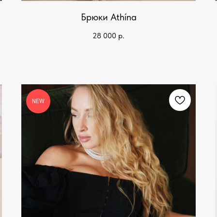
Брюки Athína
28 000
р.
NEW