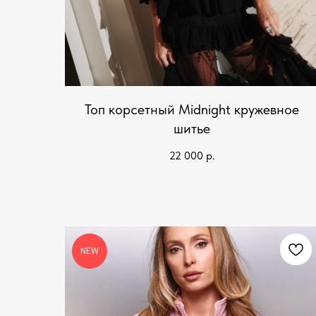
Топ корсетный Midnight кружевное
шитье
22 000
р.
NEW