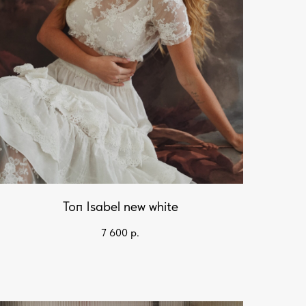
Топ Isabel new white
7 600
р.