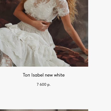
Топ Isabel new white
7 600
р.