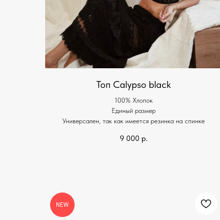
Топ Calypso black
100% Хлопок
Единый размер
Универсален, так как имеется резинка на спинке
9 000
р.
NEW