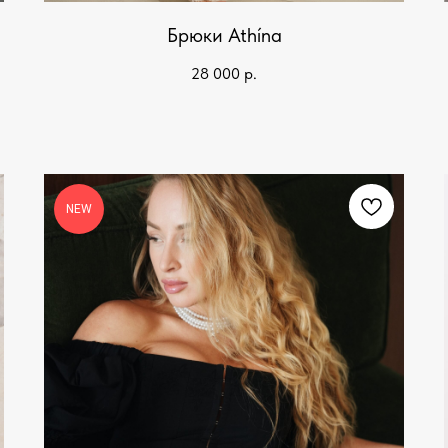
Брюки Athína
28 000
р.
NEW