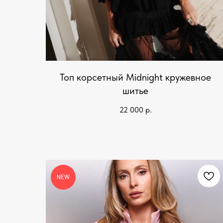
Топ корсетный Midnight кружевное
шитье
22 000
р.
NEW