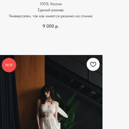
100% Хлопок
Единый размер
Универсален, так как имеется резинка на спинке
9 000
р.
NEW